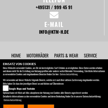
+495131 / 999 45 91
E-MAIL
INFO@KTM-H.DE
HOME
MOTORRÄDER
PARTS & WEAR
SERVICE
UNTERNEHMEN
NEWS
EINSATZ VON COOKIES
Diese Webseite verwendet Cookies, um Dir ein bestmögliches Surf-Erlebnis zu ermöglichen. Diese Daten werden erhoben
und dienen nicht für die Erstellung von Nutzungsprofilen oder anderer weiterführender Verwendung. Sämtliche Informationen
BRC Motorrad GmbH
zu verwendeten Cookies und eingebundenen Diensten finden Sie hier:
Datenschutzerklärung
Ottostraße 2 , 30827 Hannover - Garbsen
Wir verwenden auf dieser Website folgende Dienste, welche erst nach Ihrer aktiven Zustimmung eingebunden werden.
Bitte haken Sie dazu den jeweiligen Dienst an und klicken auf Übernehmen:
Kontakt
AGB
Impressum
Google Maps und Youtube
Datenschutz
Disclaimer
Optional kann mit Klick auf Alles akzeptieren der Nutzung von Cookies aller Dienste zugestimmt werden
Detailierte Informationen zu den verwendeten Cookies und deren Bedeutung finden Sie in unserer Datenschutzerklärung:
Datenschutzerklärung