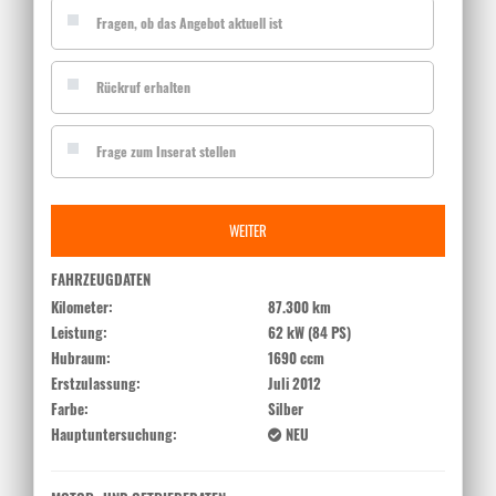
Fragen, ob das Angebot aktuell ist
Rückruf erhalten
Frage zum Inserat stellen
WEITER
FAHRZEUGDATEN
Kilometer:
87.300 km
Leistung:
62 kW (84 PS)
Hubraum:
1690 ccm
Erstzulassung:
Juli 2012
Farbe:
Silber
Hauptuntersuchung:
NEU