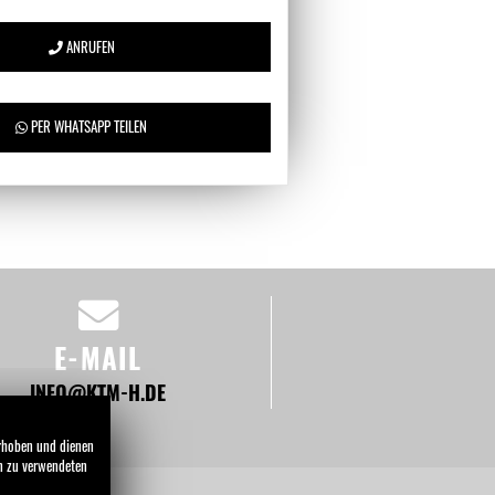
ANRUFEN
PER WHATSAPP TEILEN
E-MAIL
INFO@KTM-H.DE
erhoben und dienen
en zu verwendeten