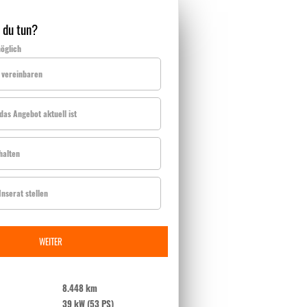
 du tun?
öglich
 vereinbaren
das Angebot aktuell ist
halten
nserat stellen
WEITER
8.448 km
39 kW (53 PS)